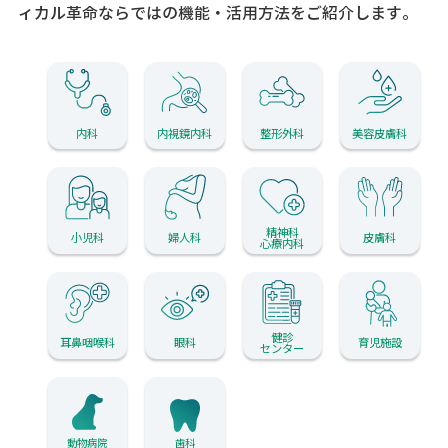
ィカル革命ならではの機能・活用方法をご紹介します。
内科
内視鏡内科
整形外科
美容皮膚科
精神科
小児科
婦人科
皮膚科
心療内科
健診
耳鼻咽喉科
眼科
育児施設
センター
動物病院
歯科