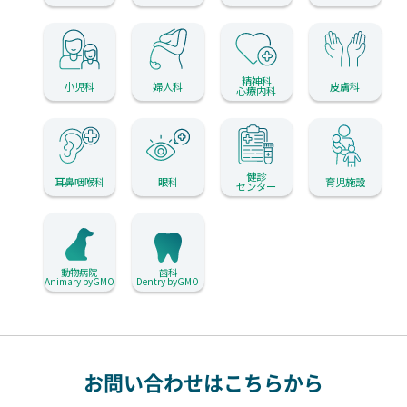
精神科
小児科
婦人科
皮膚科
心療内科
健診
耳鼻咽喉科
眼科
育児施設
センター
動物病院
歯科
Animary byGMO
Dentry byGMO
お問い合わせはこちらから