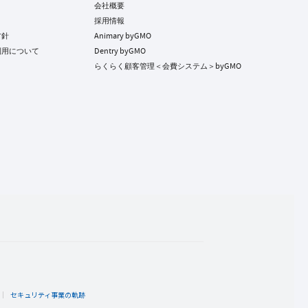
会社概要
採用情報
方針
Animary byGMO
利用について
Dentry byGMO
らくらく顧客管理＜会費システム＞byGMO
ト
セキュリティ事業の軌跡