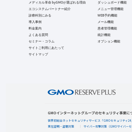
メディカル革命 byGMOが選ばれる理由
ダッシュボード機能
エコシステムパートナー紹介
メニュー管理機能
診療科別にみる
WEB予約機能
導入事例
メール機能
料金案内
患者管理機能
よくある質問
統計機能
セミナー・コラム
オプション機能
サイトご利用にあたって
サイトマップ
GMOインターネットグループのセキュリティ事業に
世界初総合ネットセキュリティサービス「GMOセキュリティ24
実在証明・盗聴対策
サイバー攻撃対策（GMOサイバーセ