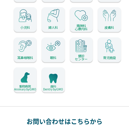
精神科
小児科
婦人科
皮膚科
心療内科
健診
耳鼻咽喉科
眼科
育児施設
センター
動物病院
歯科
Animary byGMO
Dentry byGMO
お問い合わせはこちらから