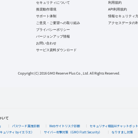
セキュリティについて
利用規約
推奨動作環境
API利用規約
サポート体制
情報セキュリティ
ご意見・ご要望への取り組み
アクセスデータの
プライバシーポリシー
バージョンアップ情報
お問い合わせ
サービス資料ダウンロード
Copyright (C) 2016 GMO Reserve Plus Co., Ltd. All Rights Reserved.
ついて
」
パスワード漏洩診断
Webサイトリスク診断
セキュリティ相談AIチャットボッ
キュリティ byイエラエ）
サイバー攻撃対策（GMO Flatt Security）
なりすまし対策