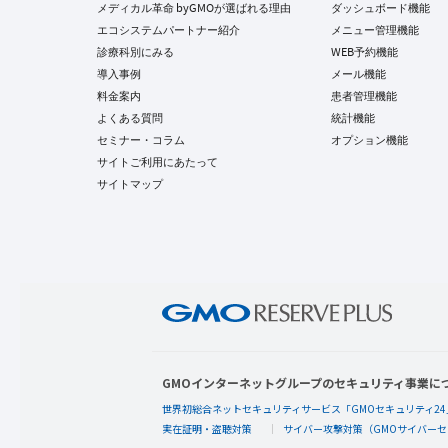
メディカル革命 byGMOが選ばれる理由
ダッシュボード機能
エコシステムパートナー紹介
メニュー管理機能
診療科別にみる
WEB予約機能
導入事例
メール機能
料金案内
患者管理機能
よくある質問
統計機能
セミナー・コラム
オプション機能
サイトご利用にあたって
サイトマップ
GMOインターネットグループのセキュリティ事業に
世界初総合ネットセキュリティサービス「GMOセキュリティ24
実在証明・盗聴対策
サイバー攻撃対策（GMOサイバーセ