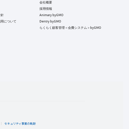
会社概要
採用情報
方針
Animary byGMO
利用について
Dentry byGMO
らくらく顧客管理＜会費システム＞byGMO
ト
セキュリティ事業の軌跡