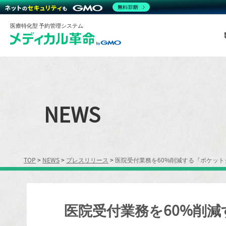
無料診断
医療特化型 予約管理システム
NEWS
TOP
>
NEWS
>
プレスリリース
>
医院受付業務を60%削減する『ポケット
医院受付業務を60%削