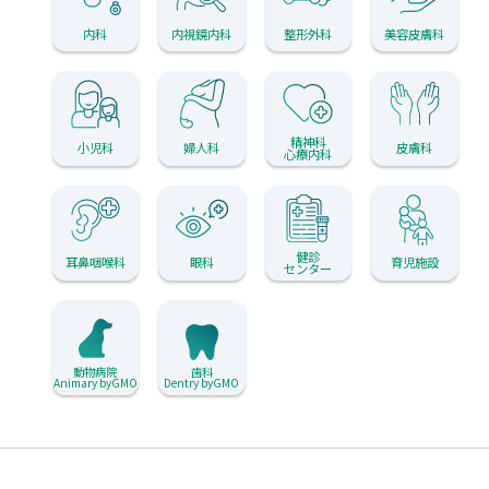
内科
内視鏡内科
整形外科
美容皮膚科
精神科
小児科
婦人科
皮膚科
心療内科
健診
耳鼻咽喉科
眼科
育児施設
センター
動物病院
歯科
Animary byGMO
Dentry byGMO