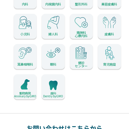
内科
内視鏡内科
整形外科
美容皮膚科
精神科
小児科
婦人科
皮膚科
心療内科
健診
耳鼻咽喉科
眼科
育児施設
センター
動物病院
歯科
Animary byGMO
Dentry byGMO
お問い合わせはこちらから