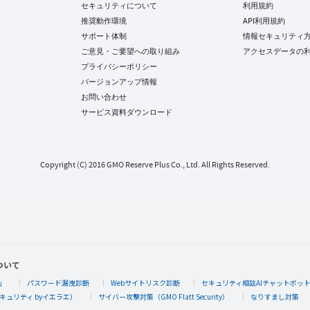
セキュリティについて
利用規約
推奨動作環境
API利用規約
サポート体制
情報セキュリティ
ご意見・ご要望への取り組み
アクセスデータの
プライバシーポリシー
バージョンアップ情報
お問い合わせ
サービス資料ダウンロード
Copyright (C) 2016 GMO Reserve Plus Co., Ltd. All Rights Reserved.
ついて
」
パスワード漏洩診断
Webサイトリスク診断
セキュリティ相談AIチャットボッ
キュリティ byイエラエ）
サイバー攻撃対策（GMO Flatt Security）
なりすまし対策