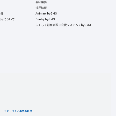
会社概要
採用情報
方針
Animary byGMO
利用について
Dentry byGMO
らくらく顧客管理＜会費システム＞byGMO
ト
セキュリティ事業の軌跡