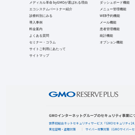
メディカル革命 byGMOが選ばれる理由
ダッシュボード機能
エコシステムパートナー紹介
メニュー管理機能
診療科別にみる
WEB予約機能
導入事例
メール機能
料金案内
患者管理機能
よくある質問
統計機能
セミナー・コラム
オプション機能
サイトご利用にあたって
サイトマップ
GMOインターネットグループのセキュリティ事業に
世界初総合ネットセキュリティサービス「GMOセキュリティ24
実在証明・盗聴対策
サイバー攻撃対策（GMOサイバーセ