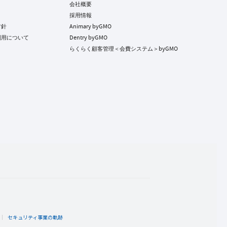
会社概要
採用情報
方針
Animary byGMO
利用について
Dentry byGMO
らくらく顧客管理＜会費システム＞byGMO
ト
セキュリティ事業の軌跡