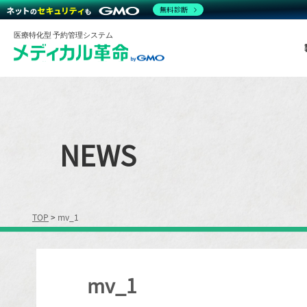
無料診断
医療特化型 予約管理システム
NEWS
TOP
>
mv_1
mv_1