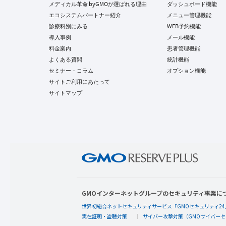
メディカル革命 byGMOが選ばれる理由
ダッシュボード機能
エコシステムパートナー紹介
メニュー管理機能
診療科別にみる
WEB予約機能
導入事例
メール機能
料金案内
患者管理機能
よくある質問
統計機能
セミナー・コラム
オプション機能
サイトご利用にあたって
サイトマップ
GMOインターネットグループのセキュリティ事業に
世界初総合ネットセキュリティサービス「GMOセキュリティ24
実在証明・盗聴対策
サイバー攻撃対策（GMOサイバーセ