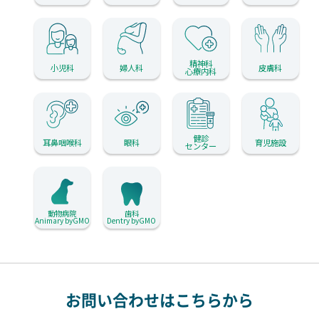
精神科
小児科
婦人科
皮膚科
心療内科
健診
耳鼻咽喉科
眼科
育児施設
センター
動物病院
歯科
Animary byGMO
Dentry byGMO
お問い合わせはこちらから