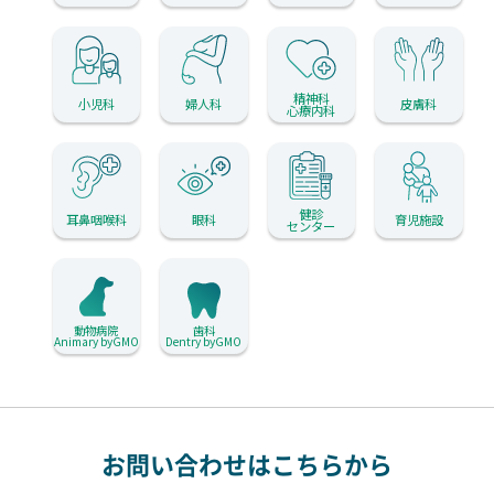
精神科
小児科
婦人科
皮膚科
心療内科
健診
耳鼻咽喉科
眼科
育児施設
センター
動物病院
歯科
Animary byGMO
Dentry byGMO
お問い合わせはこちらから