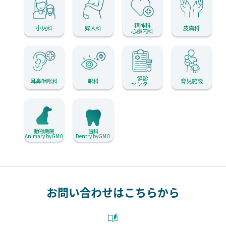
精神科
小児科
婦人科
皮膚科
心療内科
健診
耳鼻咽喉科
眼科
育児施設
センター
動物病院
歯科
Animary byGMO
Dentry byGMO
お問い合わせはこちらから