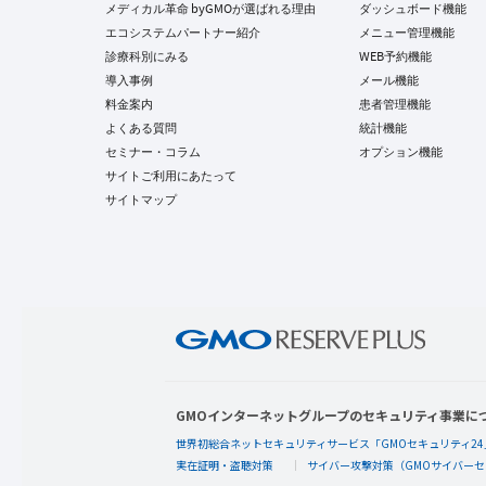
メディカル革命 byGMOが選ばれる理由
ダッシュボード機能
エコシステムパートナー紹介
メニュー管理機能
診療科別にみる
WEB予約機能
導入事例
メール機能
料金案内
患者管理機能
よくある質問
統計機能
セミナー・コラム
オプション機能
サイトご利用にあたって
サイトマップ
GMOインターネットグループのセキュリティ事業に
世界初総合ネットセキュリティサービス「GMOセキュリティ24
実在証明・盗聴対策
サイバー攻撃対策（GMOサイバーセ