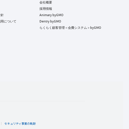
会社概要
採用情報
方針
Animary byGMO
利用について
Dentry byGMO
らくらく顧客管理＜会費システム＞byGMO
ト
セキュリティ事業の軌跡