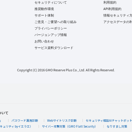
セキュリティについて
利用規約
推奨動作環境
API利用規約
サポート体制
情報セキュリティ
ご意見・ご要望への取り組み
アクセスデータの
プライバシーポリシー
バージョンアップ情報
お問い合わせ
サービス資料ダウンロード
Copyright (C) 2016 GMO Reserve Plus Co., Ltd. All Rights Reserved.
ついて
」
パスワード漏洩診断
Webサイトリスク診断
セキュリティ相談AIチャットボッ
キュリティ byイエラエ）
サイバー攻撃対策（GMO Flatt Security）
なりすまし対策