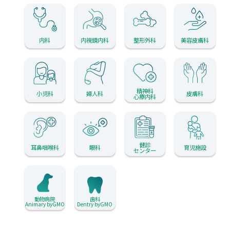
内科
内視鏡内科
整形外科
美容皮膚科
精神科
小児科
婦人科
皮膚科
心療内科
健診
耳鼻咽喉科
眼科
育児施設
センター
動物病院
歯科
Animary byGMO
Dentry byGMO