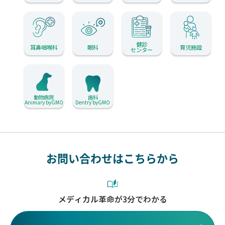
健診
耳鼻咽喉科
眼科
育児施設
センター
動物病院
歯科
Animary byGMO
Dentry byGMO
お問い合わせはこちらから
メディカル革命が3分でわかる