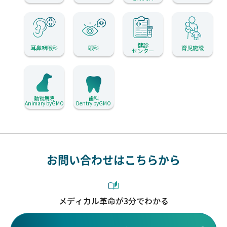
健診
耳鼻咽喉科
眼科
育児施設
センター
動物病院
歯科
Animary byGMO
Dentry byGMO
お問い合わせはこちらから
メディカル革命が3分でわかる