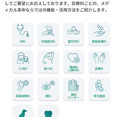
してご要望にお応えしております。
診療科ごとの、メデ
ィカル革命ならではの機能・活用方法をご紹介します。
内科
内視鏡内科
整形外科
美容皮膚科
精神科
小児科
婦人科
皮膚科
心療内科
健診
耳鼻咽喉科
眼科
育児施設
センター