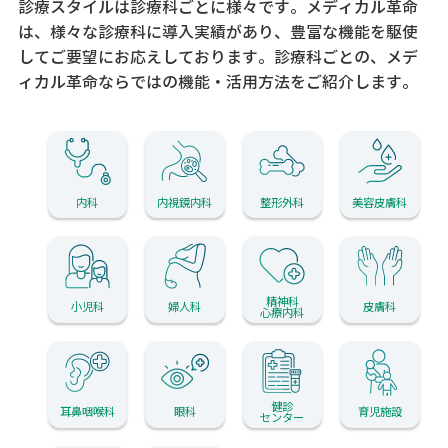
診療スタイルは診療科ごとに様々です。メディカル革命
は、様々な診療科に導入実績があり、
豊富な機能を駆使
してご要望にお応えしております。
診療科ごとの、メデ
ィカル革命ならではの機能・活用方法をご紹介します。
内科
内視鏡内科
整形外科
美容皮膚科
精神科
小児科
婦人科
皮膚科
心療内科
健診
耳鼻咽喉科
眼科
育児施設
センター