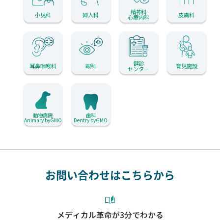
精神科
小児科
婦人科
皮膚科
心療内科
健診
耳鼻咽喉科
眼科
育児施設
センター
動物病院
歯科
Animary byGMO
Dentry byGMO
お問い合わせはこちらから
メディカル革命が3分でわかる