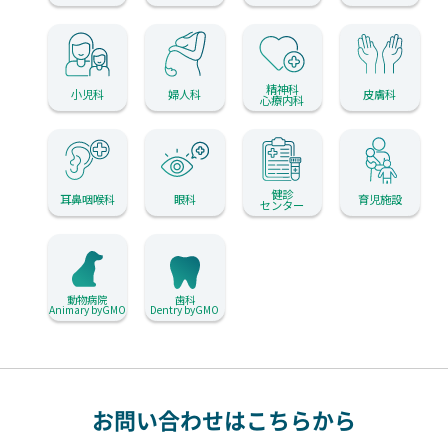
精神科
小児科
婦人科
皮膚科
心療内科
健診
耳鼻咽喉科
眼科
育児施設
センター
動物病院
歯科
Animary byGMO
Dentry byGMO
お問い合わせはこちらから