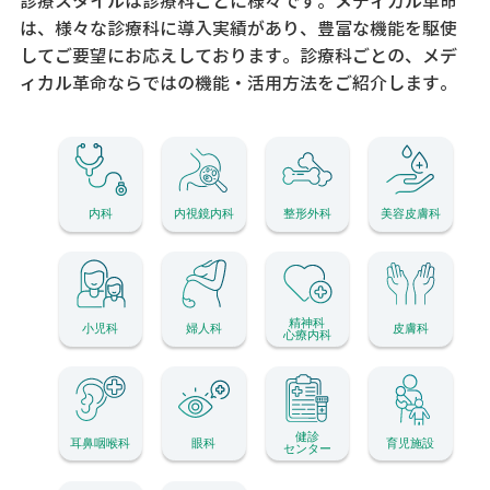
診療スタイルは診療科ごとに様々です。メディカル革命
は、様々な診療科に導入実績があり、
豊富な機能を駆使
してご要望にお応えしております。
診療科ごとの、メデ
ィカル革命ならではの機能・活用方法をご紹介します。
内科
内視鏡内科
整形外科
美容皮膚科
精神科
小児科
婦人科
皮膚科
心療内科
健診
耳鼻咽喉科
眼科
育児施設
センター