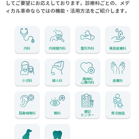
してご要望にお応えしております。
診療科ごとの、メデ
ィカル革命ならではの機能・活用方法をご紹介します。
内科
内視鏡内科
整形外科
美容皮膚科
精神科
小児科
婦人科
皮膚科
心療内科
健診
耳鼻咽喉科
眼科
育児施設
センター