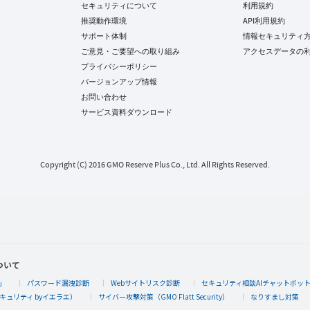
セキュリティについて
利用規約
推奨動作環境
API利用規約
サポート体制
情報セキュリティ
ご意見・ご要望への取り組み
アクセスデータの
プライバシーポリシー
バージョンアップ情報
お問い合わせ
サービス資料ダウンロード
Copyright (C) 2016 GMO Reserve Plus Co., Ltd. All Rights Reserved.
ついて
」
パスワード漏洩診断
Webサイトリスク診断
セキュリティ相談AIチャットボッ
キュリティ byイエラエ）
サイバー攻撃対策（GMO Flatt Security）
なりすまし対策