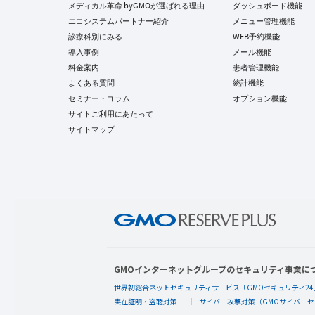
メディカル革命 byGMOが選ばれる理由
ダッシュボード機能
エコシステムパートナー紹介
メニュー管理機能
診療科別にみる
WEB予約機能
導入事例
メール機能
料金案内
患者管理機能
よくある質問
統計機能
セミナー・コラム
オプション機能
サイトご利用にあたって
サイトマップ
GMOインターネットグループのセキュリティ事業に
世界初総合ネットセキュリティサービス「GMOセキュリティ24
実在証明・盗聴対策
サイバー攻撃対策（GMOサイバーセ