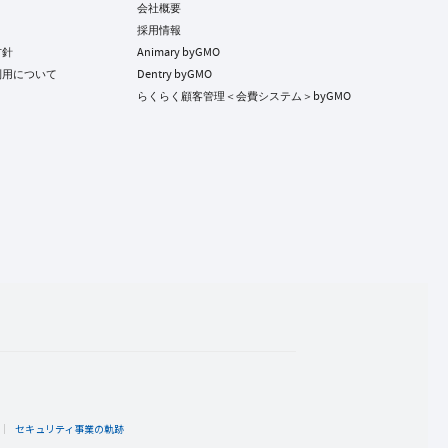
会社概要
採用情報
方針
Animary byGMO
利用について
Dentry byGMO
らくらく顧客管理＜会費システム＞byGMO
ト
セキュリティ事業の軌跡