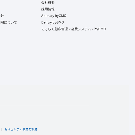
会社概要
採用情報
方針
Animary byGMO
利用について
Dentry byGMO
らくらく顧客管理＜会費システム＞byGMO
ト
セキュリティ事業の軌跡