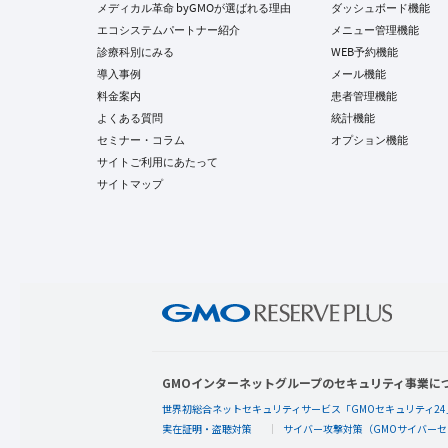
メディカル革命 byGMOが選ばれる理由
ダッシュボード機能
エコシステムパートナー紹介
メニュー管理機能
診療科別にみる
WEB予約機能
導入事例
メール機能
料金案内
患者管理機能
よくある質問
統計機能
セミナー・コラム
オプション機能
サイトご利用にあたって
サイトマップ
GMOインターネットグループのセキュリティ事業に
世界初総合ネットセキュリティサービス「GMOセキュリティ24
実在証明・盗聴対策
サイバー攻撃対策（GMOサイバーセ