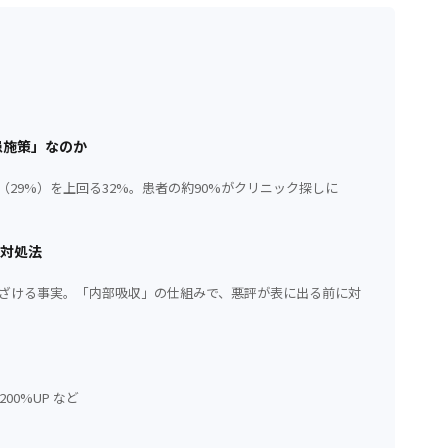
患施策」なのか
O（29%）を上回る32%。患者の約90%がクリニック探しに
の対処法
遠ざける事実。「内部吸収」の仕組みで、悪評が表に出る前に対
00%UP など