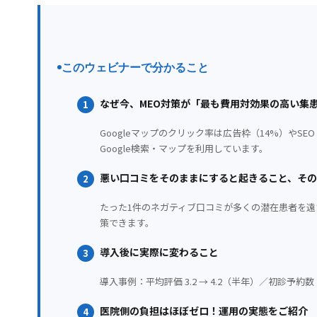
このウェビナーで分かること
なぜ今、MEO対策が「最も費用対効果の高い集
1
Googleマップのクリック率は広告枠（14%）やSE
Google検索・マップを利用しています。
悪い口コミをそのままにすると起きること、そ
2
たった1件のネガティブ口コミが多くの潜在患者を
策できます。
導入後に実際に変わること
3
導入事例：平均評価 3.2 → 4.2（半年）／初診予約数 2
医院側の負担はほぼゼロ！運用の実態をご紹介
4