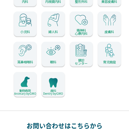
内科
内視鏡内科
整形外科
美容皮膚科
精神科
小児科
婦人科
皮膚科
心療内科
健診
耳鼻咽喉科
眼科
育児施設
センター
動物病院
歯科
Animary byGMO
Dentry byGMO
お問い合わせはこちらから