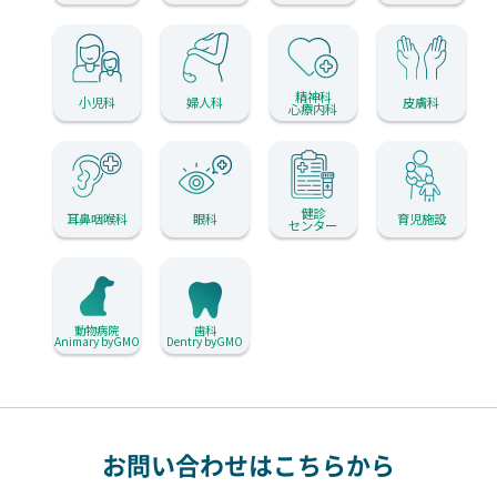
精神科
小児科
婦人科
皮膚科
心療内科
健診
耳鼻咽喉科
眼科
育児施設
センター
動物病院
歯科
Animary byGMO
Dentry byGMO
お問い合わせはこちらから