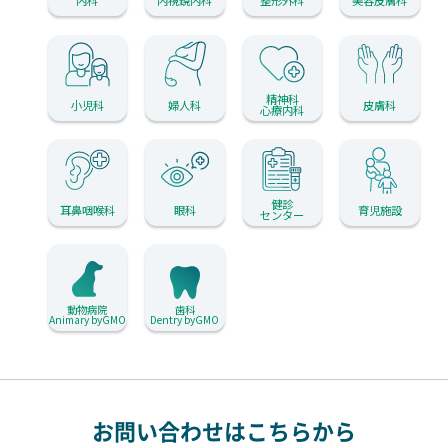
精神科
小児科
婦人科
皮膚科
心療内科
健診
耳鼻咽喉科
眼科
育児施設
センター
動物病院
歯科
Animary byGMO
Dentry byGMO
お問い合わせはこちらから