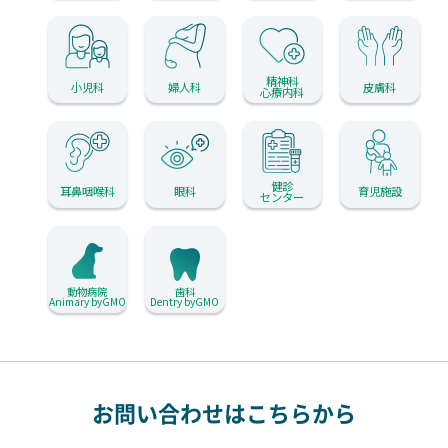
精神科
小児科
婦人科
皮膚科
心療内科
健診
耳鼻咽喉科
眼科
育児施設
センター
動物病院
歯科
Animary byGMO
Dentry byGMO
お問い合わせはこちらから