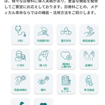
は、様々な診療科に導入実績があり、
豊富な機能を駆使
してご要望にお応えしております。
診療科ごとの、メデ
ィカル革命ならではの機能・活用方法をご紹介します。
内科
内視鏡内科
整形外科
美容皮膚科
精神科
小児科
婦人科
皮膚科
心療内科
健診
耳鼻咽喉科
眼科
育児施設
センター