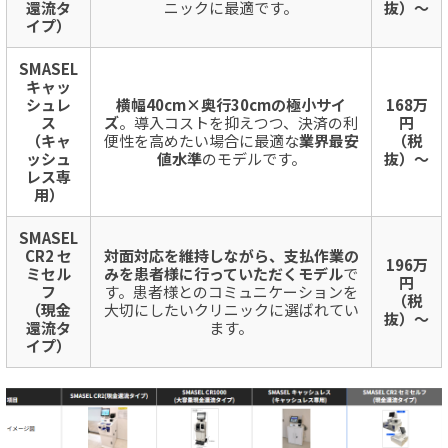
還流タ
ニックに最適です。
抜）〜
イプ）
SMASEL
キャッ
シュレ
横幅40cm×奥行30cmの極小サイ
168万
ス
ズ
。導入コストを抑えつつ、決済の利
円
（キャ
便性を高めたい場合に最適な
業界最安
（税
ッシュ
値水準
のモデルです。
抜）〜
レス専
用）
SMASEL
CR2 セ
対面対応を維持しながら、支払作業の
196万
ミセル
みを患者様に行っていただくモデル
で
円
フ
す。患者様とのコミュニケーションを
（税
（現金
大切にしたいクリニックに選ばれてい
抜）〜
還流タ
ます。
イプ）