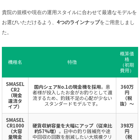
貴院の規模や現在の運用スタイルに合わせて最適なモデルを
お選びいただけるよう、
4つのラインナップ
をご用意しまし
た。
概算価
格
機種名
特徴
（初期
費用）
SMASEL
国内シェアNo.1の現金機を採用
。患
360万
CR2
者様が投入したお金がお釣りとして還
円
（現金
流するため、釣銭不足の心配が少ない
（税
還流タ
スタンダードモデルです。
抜）〜
イプ）
SMASEL
CR1000
硬貨収納容量を大幅にアップ（従来比
398万
（大容
約57%増）
。日中の釣り銭補充や途
円
量現金
中回収の回数を削減したい大規模クリ
（税