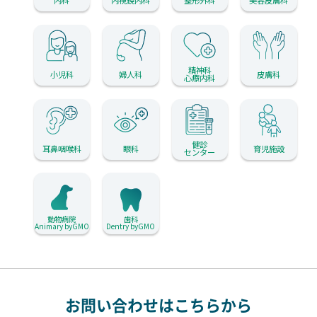
精神科
小児科
婦人科
皮膚科
心療内科
健診
耳鼻咽喉科
眼科
育児施設
センター
動物病院
歯科
Animary byGMO
Dentry byGMO
お問い合わせはこちらから