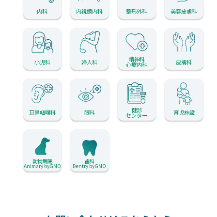
内科
内視鏡内科
整形外科
美容皮膚科
精神科
小児科
婦人科
皮膚科
心療内科
健診
耳鼻咽喉科
眼科
育児施設
センター
動物病院
歯科
Animary byGMO
Dentry byGMO