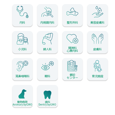
内科
内視鏡内科
整形外科
美容皮膚科
精神科
小児科
婦人科
皮膚科
心療内科
健診
耳鼻咽喉科
眼科
育児施設
センター
動物病院
歯科
Animary byGMO
Dentry byGMO