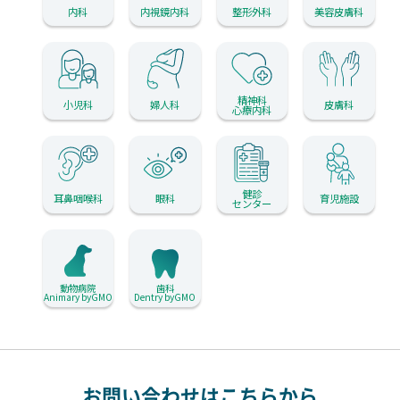
内科
内視鏡内科
整形外科
美容皮膚科
精神科
小児科
婦人科
皮膚科
心療内科
健診
耳鼻咽喉科
眼科
育児施設
センター
動物病院
歯科
Animary byGMO
Dentry byGMO
お問い合わせはこちらから