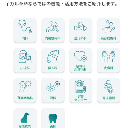
ィカル革命ならではの機能・活用方法をご紹介します。
内科
内視鏡内科
整形外科
美容皮膚科
精神科
小児科
婦人科
皮膚科
心療内科
健診
耳鼻咽喉科
眼科
育児施設
センター
動物病院
歯科