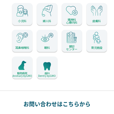
精神科
小児科
婦人科
皮膚科
心療内科
健診
耳鼻咽喉科
眼科
育児施設
センター
動物病院
歯科
Animary byGMO
Dentry byGMO
お問い合わせはこちらから