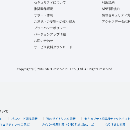
セキュリティについて
利用規約
推奨動作環境
API利用規約
サポート体制
情報セキュリティ
ご意見・ご要望への取り組み
アクセスデータの
プライバシーポリシー
バージョンアップ情報
お問い合わせ
サービス資料ダウンロード
Copyright (C) 2016 GMO Reserve Plus Co., Ltd. All Rights Reserved.
ついて
」
パスワード漏洩診断
Webサイトリスク診断
セキュリティ相談AIチャットボッ
キュリティ byイエラエ）
サイバー攻撃対策（GMO Flatt Security）
なりすまし対策