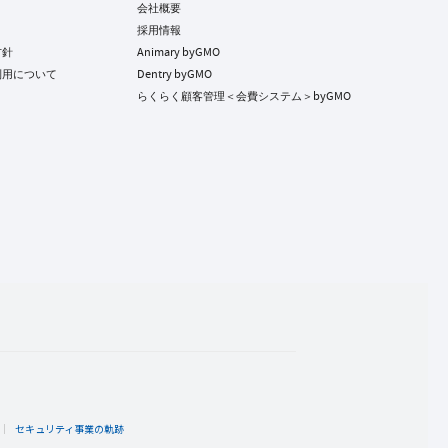
会社概要
採用情報
方針
Animary byGMO
利用について
Dentry byGMO
らくらく顧客管理＜会費システム＞byGMO
ト
セキュリティ事業の軌跡