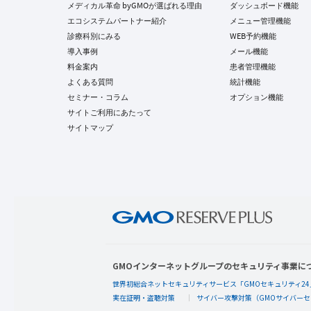
メディカル革命 byGMOが選ばれる理由
ダッシュボード機能
エコシステムパートナー紹介
メニュー管理機能
診療科別にみる
WEB予約機能
導入事例
メール機能
料金案内
患者管理機能
よくある質問
統計機能
セミナー・コラム
オプション機能
サイトご利用にあたって
サイトマップ
GMOインターネットグループのセキュリティ事業に
世界初総合ネットセキュリティサービス「GMOセキュリティ24
実在証明・盗聴対策
サイバー攻撃対策（GMOサイバーセ