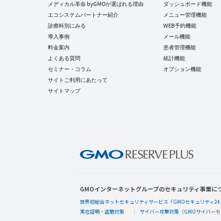
メディカル革命 byGMOが選ばれる理由
ダッシュボード機能
エコシステムパートナー紹介
メニュー管理機能
診療科別にみる
WEB予約機能
導入事例
メール機能
料金案内
患者管理機能
よくある質問
統計機能
セミナー・コラム
オプション機能
サイトご利用にあたって
サイトマップ
GMOインターネットグループのセキュリティ事業に
世界初総合ネットセキュリティサービス「GMOセキュリティ24
実在証明・盗聴対策
サイバー攻撃対策（GMOサイバーセ