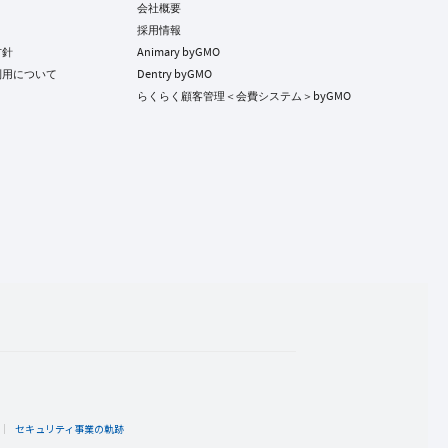
会社概要
採用情報
方針
Animary byGMO
利用について
Dentry byGMO
らくらく顧客管理＜会費システム＞byGMO
ト
セキュリティ事業の軌跡