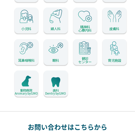
精神科
小児科
婦人科
皮膚科
心療内科
健診
耳鼻咽喉科
眼科
育児施設
センター
動物病院
歯科
Animary byGMO
Dentry byGMO
お問い合わせはこちらから