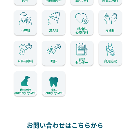
内科
内視鏡内科
整形外科
美容皮膚科
精神科
小児科
婦人科
皮膚科
心療内科
健診
耳鼻咽喉科
眼科
育児施設
センター
動物病院
歯科
Animary byGMO
Dentry byGMO
お問い合わせはこちらから