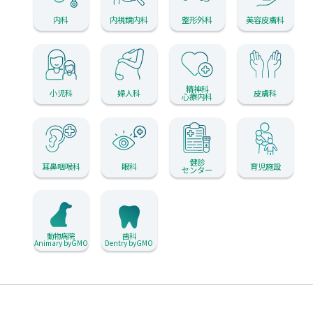
内科
内視鏡内科
整形外科
美容皮膚科
精神科
小児科
婦人科
皮膚科
心療内科
健診
耳鼻咽喉科
眼科
育児施設
センター
動物病院
歯科
Animary byGMO
Dentry byGMO