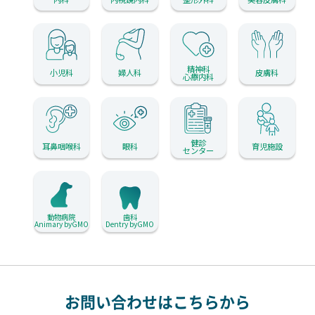
精神科
小児科
婦人科
皮膚科
心療内科
健診
耳鼻咽喉科
眼科
育児施設
センター
動物病院
歯科
Animary byGMO
Dentry byGMO
お問い合わせはこちらから