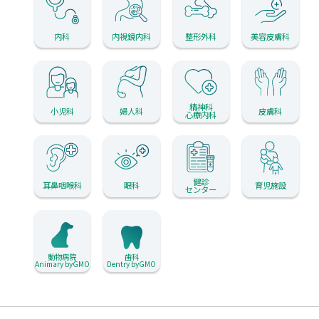
内科
内視鏡内科
整形外科
美容皮膚科
精神科
小児科
婦人科
皮膚科
心療内科
健診
耳鼻咽喉科
眼科
育児施設
センター
動物病院
歯科
Animary byGMO
Dentry byGMO