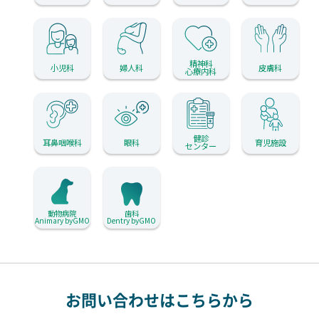
精神科
小児科
婦人科
皮膚科
心療内科
健診
耳鼻咽喉科
眼科
育児施設
センター
動物病院
歯科
Animary byGMO
Dentry byGMO
お問い合わせはこちらから