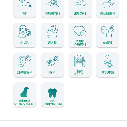
内科
内視鏡内科
整形外科
美容皮膚科
精神科
小児科
婦人科
皮膚科
心療内科
健診
耳鼻咽喉科
眼科
育児施設
センター
動物病院
歯科
Animary byGMO
Dentry byGMO