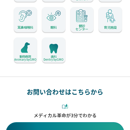
健診
耳鼻咽喉科
眼科
育児施設
センター
動物病院
歯科
Animary byGMO
Dentry byGMO
お問い合わせはこちらから
メディカル革命が3分でわかる