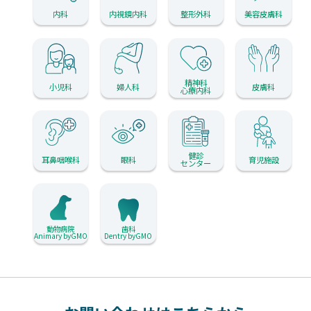
内科
内視鏡内科
整形外科
美容皮膚科
精神科
小児科
婦人科
皮膚科
心療内科
健診
耳鼻咽喉科
眼科
育児施設
センター
動物病院
歯科
Animary byGMO
Dentry byGMO