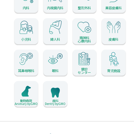
内科
内視鏡内科
整形外科
美容皮膚科
精神科
小児科
婦人科
皮膚科
心療内科
健診
耳鼻咽喉科
眼科
育児施設
センター
動物病院
歯科
Animary byGMO
Dentry byGMO