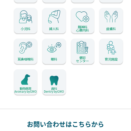
精神科
小児科
婦人科
皮膚科
心療内科
健診
耳鼻咽喉科
眼科
育児施設
センター
動物病院
歯科
Animary byGMO
Dentry byGMO
お問い合わせはこちらから